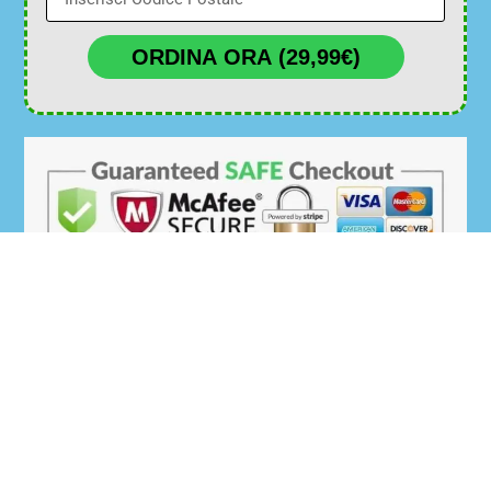
ORDINA ORA (29,99€)
MarketSolutions365
CONTACTS
LINK
info@marketsolutions365.com
Privacy Policy
Cookie Policy