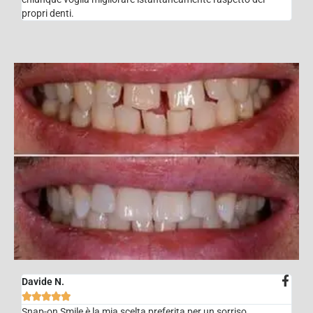
propri denti.
Davide N.





Snap-on Smile è la mia scelta preferita per un sorriso