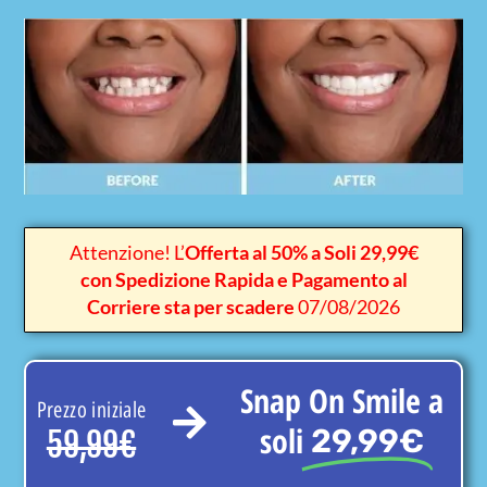
Attenzione! L’
Offerta al 50% a Soli 29,99€
con Spedizione Rapida e Pagamento al
Corriere sta per scadere
07/08/2026
Snap On Smile a
Prezzo iniziale
soli
29,99€
59,99€