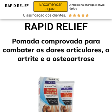
Encomendar
Dinheiro na entrega e envio
RAPID RELIEF
agora
rápido
Classificação dos clientes:





RAPID RELIEF
Pomada comprovada para
combater as dores articulares, a
artrite e a osteoartrose