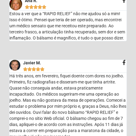
Ana R.





Estou a ver que a “RAPID RELIEF” não me ajudou só a mim!
Isso é ótimo. Pensei que teria de ser operado, mas encontrei
um médico sensato que me receitou este preparado. Ao
terceiro frasco, a articulação tinha recuperado, sem dor e sem
inflamação. O bálsamo é magnífico, é tudo o que posso dizer.
Javier M.





Há três anos, em fevereiro, fiquei doente com dores no joelho.
Primeiro, fiz radiografias e disseram-me que tinha artrite.
Quase não conseguia andar, estava praticamente
incapacitado. Os médicos sugeriram-me uma operação ao
joelho. Mas eu não gostava da mesa de operações. Comecei a
estudar o problema por mim próprio e, graças a Deus, não lhes
dei ouvidos. Ouvi falar do novo bálsamo “RAPID RELIEF” e
comprei-o no sítio Web oficial. O bálsamo chegou ao fim de 7
dias, apliquei-o de acordo com as instruções. Após 11 dias já
estava a correr em preparação para a maratona da cidade, o