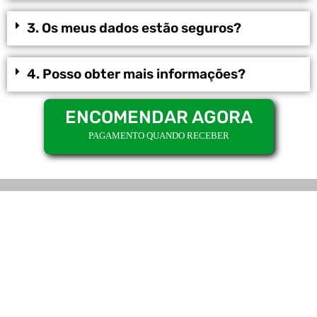
3. Os meus dados estão seguros?
4. Posso obter mais informações?
ENCOMENDAR AGORA
PAGAMENTO QUANDO RECEBER
Info: support@vistashoppers.com
Terms and Conditions
Privacy Policy
Order Assistance
Vista Shoppers - Copyright 2020
Este site não faz parte do Meta Website ou Meta Inc..
Isenção de responsabilidade: os resultados são subjetivos e podem variar de pessoa para
pessoa