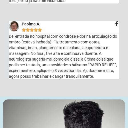
meu joelho já não me incomoda!
Paolma A.





Dei entrada no hospital com condrose e dor na articulação do
ombro (estava inchada). Fiz tratamento com gotas,
vitaminas, íman, alongamento da coluna, acupunctura e
massagem. No final, tive alta e continuava doente. A
neurologista sugeriu-me, como ela disse, a última coisa que
podia ser tentada, uma novidade: o bálsamo “RAPID RELIEF”,
experimentei-o, apliquei-o 3 vezes por dia. Ajudou-me muito,
agora posso trabalhar e dançar tranquilamente.