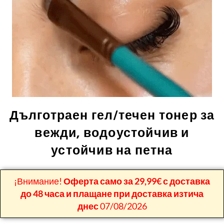
Дълготраен гел/течен тонер за
вежди, водоустойчив и
устойчив на петна
¡Внимание!
Оферта само за 29,99€ с доставка
до 48 часа и плащане при доставка изтича
днес
07/08/2026