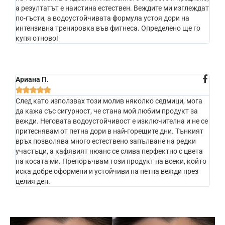
а резултатът е наистина естествен. Веждите ми изглеждат
по-гъсти, а водоустойчивата формула устоя дори на
интензивна тренировка във фитнеса. Определено ще го
купя отново!
Ариана П.





След като използвах този молив няколко седмици, мога
да кажа със сигурност, че стана мой любим продукт за
вежди. Неговата водоустойчивост е изключителна и не се
притеснявам от петна дори в най-горещите дни. Тънкият
връх позволява много естествено запълване на редки
участъци, а кафявият нюанс се слива перфектно с цвета
на косата ми. Препоръчвам този продукт на всеки, който
иска добре оформени и устойчиви на петна вежди през
целия ден.