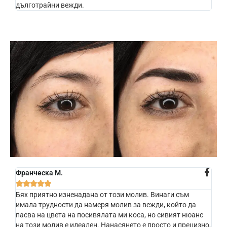
дълготрайни вежди.
Франческа М.





Бях приятно изненадана от този молив. Винаги съм
имала трудности да намеря молив за вежди, който да
пасва на цвета на посивялата ми коса, но сивият нюанс
на този молив е идеален. Нанасянето е просто и прецизно,