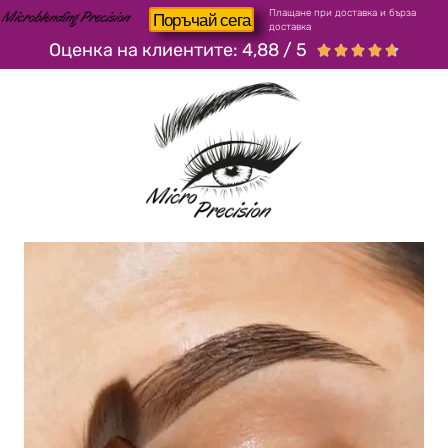
Плащане при доставка и бърза
Поръчай сега
доставка
Оценка на клиентите: 4,88 / 5




