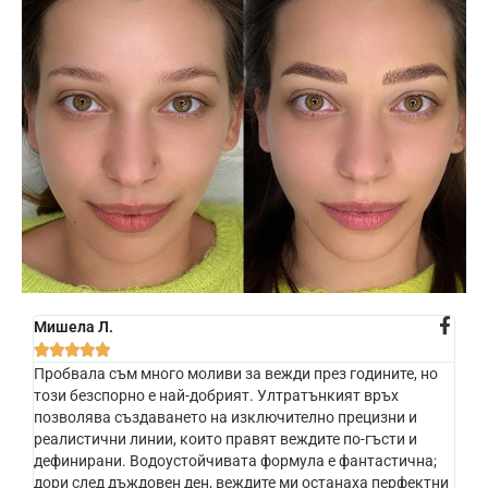
Мишела Л.





Пробвала съм много моливи за вежди през годините, но
този безспорно е най-добрият. Ултратънкият връх
позволява създаването на изключително прецизни и
реалистични линии, които правят веждите по-гъсти и
дефинирани. Водоустойчивата формула е фантастична;
дори след дъждовен ден, веждите ми останаха перфектни