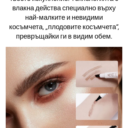
влакна действа специално върху
най-малките и невидими
косъмчета, „плодовите косъмчета“,
превръщайки ги в видим обем.