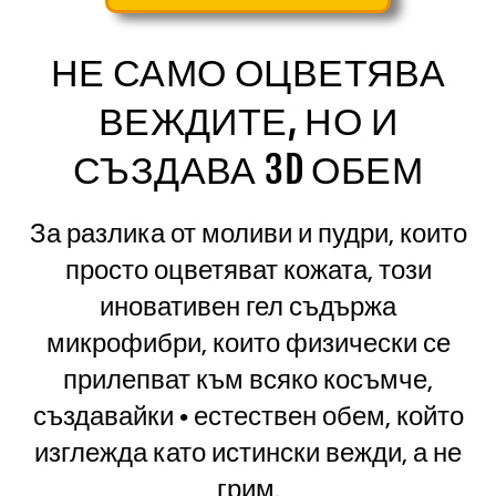
НЕ САМО ОЦВЕТЯВА
ВЕЖДИТЕ, НО И
СЪЗДАВА 3D ОБЕМ
За разлика от моливи и пудри, които
просто оцветяват кожата, този
иновативен гел съдържа
микрофибри, които физически се
прилепват към всяко косъмче,
създавайки • естествен обем, който
изглежда като истински вежди, а не
грим.