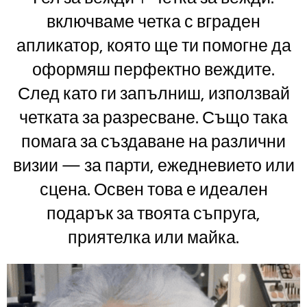
включваме четка с вграден
апликатор, която ще ти помогне да
оформяш перфектно веждите.
След като ги запълниш, използвай
четката за разресване. Също така
помага за създаване на различни
визии — за парти, ежедневието или
сцена. Освен това е идеален
подарък за твоята съпруга,
приятелка или майка.