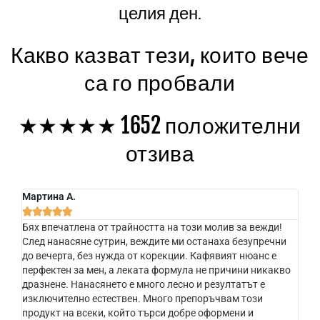
целия ден.
Какво казват тези, които вече
са го пробвали
★★★★★ 1652 положителни
отзива
Мартина А.





Бях впечатлена от трайността на този молив за вежди!
След нанасяне сутрин, веждите ми останаха безупречни
до вечерта, без нужда от корекции. Кафявият нюанс е
перфектен за мен, а леката формула не причини никакво
дразнене. Нанасянето е много лесно и резултатът е
изключително естествен. Много препоръчвам този
продукт на всеки, който търси добре оформени и