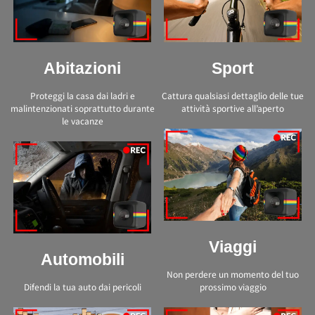
Abitazioni
Sport
Proteggi la casa dai ladri e
Cattura qualsiasi dettaglio delle tue
malintenzionati soprattutto durante
attività sportive all’aperto
le vacanze
Viaggi
Automobili
Non perdere un momento del tuo
Difendi la tua auto dai pericoli
prossimo viaggio