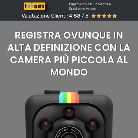
Pagamento alla Consegna e
Ordina ora
Spedizione Veloce
Valutazione Clienti: 4,88 / 5





REGISTRA OVUNQUE IN
ALTA DEFINIZIONE CON LA
CAMERA PIÙ PICCOLA AL
MONDO