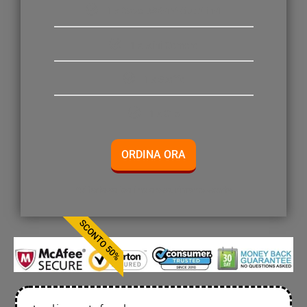
1 x Cavo USB-TV-Out 2-in-1
1 x Mini Camera
1 x Staffa
1 x Clip
ORDINA ORA
*offerta valida fino a esaurimento scorte
SCONTO 50%