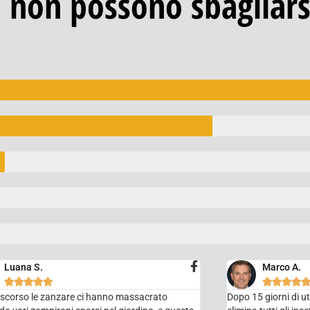
ti non possono sbagliarsi
Luana S.
Marco A.









 scorso le zanzare ci hanno massacrato
Dopo 15 giorni di u