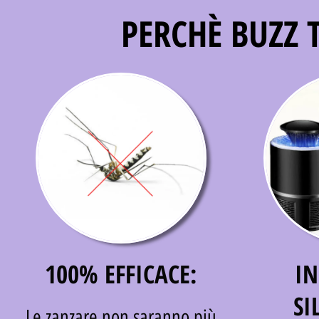
PERCHÈ BUZZ T
100% EFFICACE:
IN
SI
Le zanzare non saranno più