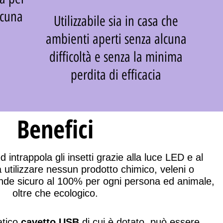
lcuna
Utilizzabile sia in casa che
ambienti aperti senza alcuna
difficoltà e senza la minima
perdita di efficacia
Benefici
ed intrappola gli insetti
grazie alla
luce LED e al
 utilizzare
nessun prodotto chimico, veleni o
ende
sicuro al 100% per ogni persona ed animale
,
oltre che
ecologico.
atico
cavetto USB
di cui è dotato, può essere