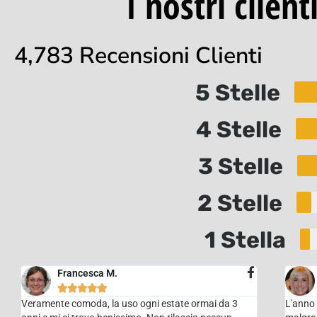
I nostri clien
4,783 Recensioni Clienti
5 Stelle
4 Stelle
3 Stelle
2 Stelle
1 Stella
Francesca M.





Veramente comoda, la uso ogni estate ormai da 3
L'anno