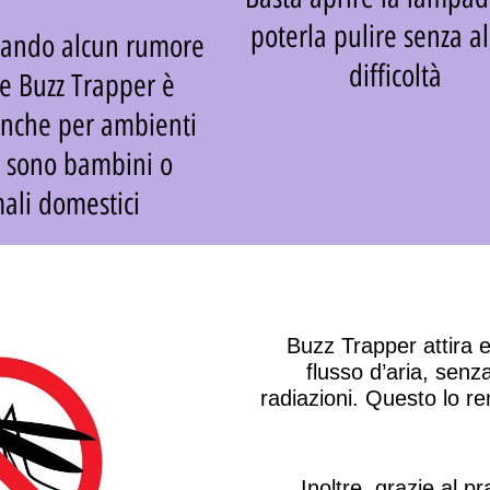
poterla pulire senza a
ando alcun rumore
difficoltà
e Buzz Trapper è
anche per ambienti
ci sono bambini o
ali domestici
Buzz Trapper
attira 
flusso d’aria
, senza
radiazioni
. Questo lo r
Inoltre, grazie al pr