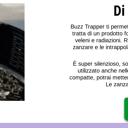
Di
Buzz Trapper ti perme
tratta di un prodotto
f
veleni e radiazioni
. R
zanzare e le intrappol
È
super silenzioso
, s
utilizzato anche nel
compatte
, potrai mette
Le zanza